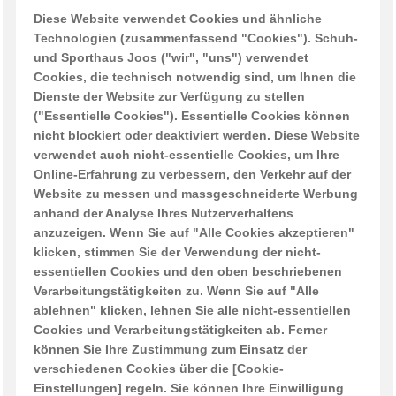
Öffnungszeiten
Diese Website verwendet Cookies und ähnliche
Mo-Fr 08:30-12:00, 13:30-18:00
Technologien (zusammenfassend "Cookies"). Schuh-
Sa 08:30-12:00, 13:30-16:00
und Sporthaus Joos ("wir", "uns") verwendet
Cookies, die technisch notwendig sind, um Ihnen die
ÖFFNUNGSZEITEN während der Sommerferien 2026
Dienste der Website zur Verfügung zu stellen
("Essentielle Cookies"). Essentielle Cookies können
Donnerstag 2. Juli geschlossen Montag 6. Juli – Samstag 11.
nicht blockiert oder deaktiviert werden. Diese Website
Juli Betriebsferien ganze Woche geschlossen ! Donnerstag 16.
verwendet auch nicht-essentielle Cookies, um Ihre
J
Online-Erfahrung zu verbessern, den Verkehr auf der
Website zu messen und massgeschneiderte Werbung
anhand der Analyse Ihres Nutzerverhaltens
Quicklinks
anzuzeigen. Wenn Sie auf "Alle Cookies akzeptieren"
klicken, stimmen Sie der Verwendung der nicht-
News
essentiellen Cookies und den oben beschriebenen
Verarbeitungstätigkeiten zu. Wenn Sie auf "Alle
Unser Geschäft
ablehnen" klicken, lehnen Sie alle nicht-essentiellen
Über uns
Cookies und Verarbeitungstätigkeiten ab. Ferner
können Sie Ihre Zustimmung zum Einsatz der
Kontakt
verschiedenen Cookies über die [Cookie-
Impressum
Einstellungen] regeln. Sie können Ihre Einwilligung