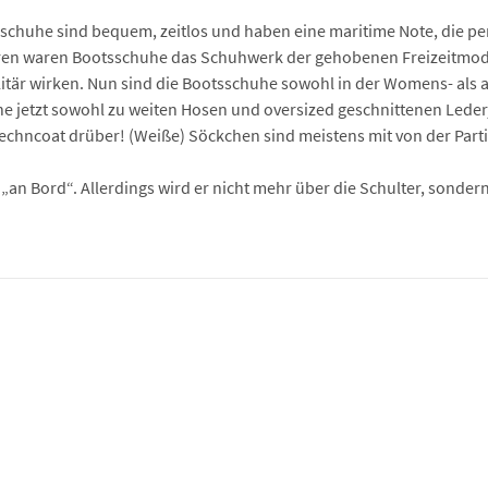
ootsschuhe sind bequem, zeitlos und haben eine maritime Note, die 
hren waren Bootsschuhe das Schuhwerk der gehobenen Freizeitmode 
elitär wirken. Nun sind die Bootsschuhe sowohl in der Womens- als 
he jetzt sowohl zu weiten Hosen und oversized geschnittenen Leder
echncoat drüber! (Weiße) Söckchen sind meistens mit von der Parti
t „an Bord“. Allerdings wird er nicht mehr über die Schulter, sonde