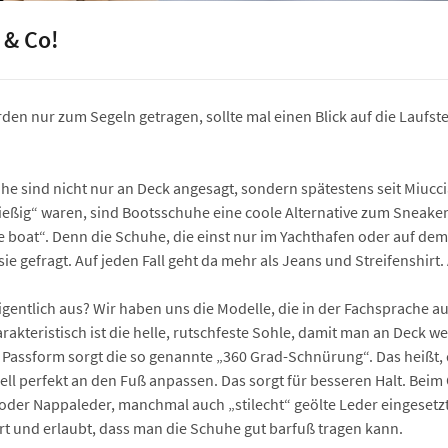
 & Co!
n nur zum Segeln getragen, sollte mal einen Blick auf die Laufsteg
he sind nicht nur an Deck angesagt, sondern spätestens seit Miucci
ießig“ waren, sind Bootsschuhe eine coole Alternative zum Sneaker.
the boat“. Denn die Schuhe, die einst nur im Yachthafen oder auf d
asie gefragt. Auf jeden Fall geht da mehr als Jeans und Streifenshir
gentlich aus? Wir haben uns die Modelle, die in der Fachsprache 
kteristisch ist die helle, rutschfeste Sohle, damit man an Deck we
e Passform sorgt die so genannte „360 Grad-Schnürung“. Das heißt
ell perfekt an den Fuß anpassen. Das sorgt für besseren Halt. Bei
oder Nappaleder, manchmal auch „stilecht“ geölte Leder eingesetzt
t und erlaubt, dass man die Schuhe gut barfuß tragen kann.