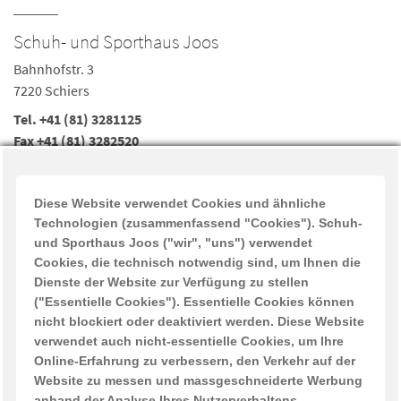
Schuh- und Sporthaus Joos
Bahnhofstr. 3
7220 Schiers
Tel.
+41 (81) 3281125
Fax +41 (81) 3282520
joos-schiers@sunrise.ch
Öffnungszeiten
Diese Website verwendet Cookies und ähnliche
Mo-Fr 08:30-12:00, 13:30-18:00
Technologien (zusammenfassend "Cookies"). Schuh-
Sa 08:30-12:00, 13:30-16:00
und Sporthaus Joos ("wir", "uns") verwendet
Cookies, die technisch notwendig sind, um Ihnen die
ÖFFNUNGSZEITEN während der Sommerferien 2026
Dienste der Website zur Verfügung zu stellen
("Essentielle Cookies"). Essentielle Cookies können
Donnerstag 2. Juli geschlossen Montag 6. Juli – Samstag 11.
nicht blockiert oder deaktiviert werden. Diese Website
Juli Betriebsferien ganze Woche geschlossen ! Donnerstag 16.
verwendet auch nicht-essentielle Cookies, um Ihre
J
Online-Erfahrung zu verbessern, den Verkehr auf der
Website zu messen und massgeschneiderte Werbung
anhand der Analyse Ihres Nutzerverhaltens