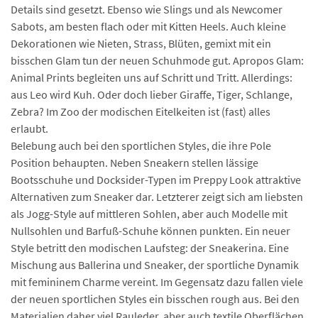
Details sind gesetzt. Ebenso wie Slings und als Newcomer
Sabots, am besten flach oder mit Kitten Heels. Auch kleine
Dekorationen wie Nieten, Strass, Blüten, gemixt mit ein
bisschen Glam tun der neuen Schuhmode gut. Apropos Glam:
Animal Prints begleiten uns auf Schritt und Tritt. Allerdings:
aus Leo wird Kuh. Oder doch lieber Giraffe, Tiger, Schlange,
Zebra? Im Zoo der modischen Eitelkeiten ist (fast) alles
erlaubt.
Belebung auch bei den sportlichen Styles, die ihre Pole
Position behaupten. Neben Sneakern stellen lässige
Bootsschuhe und Docksider-Typen im Preppy Look attraktive
Alternativen zum Sneaker dar. Letzterer zeigt sich am liebsten
als Jogg-Style auf mittleren Sohlen, aber auch Modelle mit
Nullsohlen und Barfuß-Schuhe können punkten. Ein neuer
Style betritt den modischen Laufsteg: der Sneakerina. Eine
Mischung aus Ballerina und Sneaker, der sportliche Dynamik
mit femininem Charme vereint. Im Gegensatz dazu fallen viele
der neuen sportlichen Styles ein bisschen rough aus. Bei den
Materialien daher viel Rauleder, aber auch textile Oberflächen