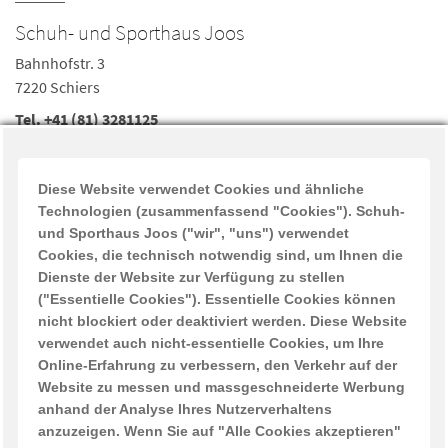
Schuh- und Sporthaus Joos
Bahnhofstr. 3
7220 Schiers
Tel.
+41 (81) 3281125
Fax +41 (81) 3282520
joos-schiers@sunrise.ch
Diese Website verwendet Cookies und ähnliche
Öffnungszeiten
Technologien (zusammenfassend "Cookies"). Schuh-
Mo-Fr 08:30-12:00, 13:30-18:00
und Sporthaus Joos ("wir", "uns") verwendet
Sa 08:30-12:00, 13:30-16:00
Cookies, die technisch notwendig sind, um Ihnen die
Dienste der Website zur Verfügung zu stellen
("Essentielle Cookies"). Essentielle Cookies können
ÖFFNUNGSZEITEN während der Sommerferien 2026
nicht blockiert oder deaktiviert werden. Diese Website
Donnerstag 30.Juli / 6. + 13. August geschlossen. Ansonsten
verwendet auch nicht-essentielle Cookies, um Ihre
normale Öffnungszeiten
Online-Erfahrung zu verbessern, den Verkehr auf der
Website zu messen und massgeschneiderte Werbung
anhand der Analyse Ihres Nutzerverhaltens
Quicklinks
anzuzeigen. Wenn Sie auf "Alle Cookies akzeptieren"