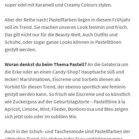
super edel mit Karamell und Creamy Colours stylen.
Aber der Reihe nach! Pastellfarben liegen in diesem Frühjahr
voll im Trend. Sie machen unseren Look feminin und frisch.
Das gilt nicht nur für die Beauty-Welt. Auch Outfits und
Schuhe, oder sogar ganze Looks können in Pastelltönen
gestylt werden.
Woran denkst du beim Thema Pastell?
An die Gelateria um
die Ecke oder an einen Candy-Shop? Hauptsache süß und
lecker! Marshmallows, Eiscreme und Sorbets dienen als
Vorbild für diesen Trend, der ebenso sportlich wie feminin
gestylt werden kann. So frisch wie Eiscreme und so künstlich
wie Zuckerguss auf der Geburtstagstorte – Pastelltöne à la
Apricot, Limone, Mint, Flieder, Bonbonrosa und Bleu zeigen
sich jetzt solo oder im subtilen Mix.
Auch in der Schuh- und Taschenmode sind Pastellfarben der
ultimative Trend. Sie stehen jeder Frau und können ganz